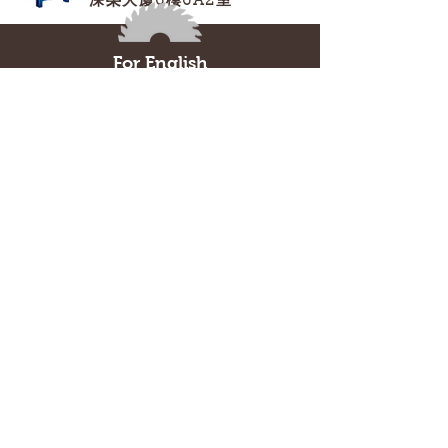
深榮大廈6樓6A2室
For English
Call Now:
27719034
食牌/食肆牌照/室内設計/店鋪裝修/商業機構維
修/LED/LED DISPLAY/ LED 顯示屏/ EASTSIDE
HORIZONS/LASALLE HORIZON/順水工程/茶星
人/E.TEA/PETISSERIE/CRRC/GAMMON/CHEC/SHE
LTER/AUTO FORCE/ SPORTSHOUSE/MODERN/
SNOOKER/casetify/CASETIFY/CAFE/小食牌/食物製
造廠/LAFAYETTE/ RESTAURANT LICENCE/消防年
檢/通風年檢/機電工程署/屋宇署/氣體爐具/無障礙設施
智盈工程顧問公司
©
2010-2023
H&C Design and Consultancy