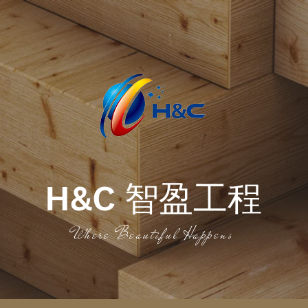
H&C
智盈工程
Where Beautiful Happens