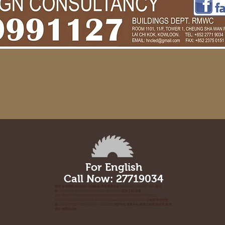
For English
Call Now: 27719034
食牌/食肆牌照/室内設計/店鋪裝修/商業機構維修/LED/LED DISPLAY/ LED 顯示
屏/ EASTSIDE HORIZONS/LASALLE HORIZON/順水工程/茶星
人/E.TEA/PETISSERIE/CRRC/GAMMON/CHEC/SHELTER/AUTO FORCE/
SPORTSHOUSE/MODERN/ SNOOKER/casetify/CASETIFY/CAFE/小食牌/食物製造
廠/LAFAYETTE/ RESTAURANT LICENCE/消防年檢/通風年檢/機電工程署/屋宇署/氣體
爐具/無障礙設施