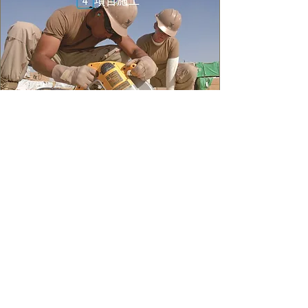
For English
Call Now:
27719034
食牌/食肆牌照/室内設計/店鋪裝修/商業機構維
修/LED/LED DISPLAY/ LED 顯示屏/ EASTSIDE
HORIZONS/LASALLE HORIZON/順水工程/茶星
人/E.TEA/PETISSERIE/CRRC/GAMMON/CHEC/SHE
LTER/AUTO FORCE/ SPORTSHOUSE/MODERN/